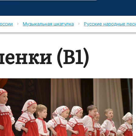
России
Музыкальная шкатулка
Русские народные пес
chevron_right
chevron_right
енки (В1)