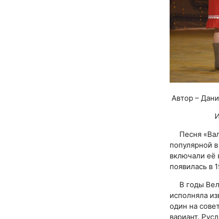
Автор – Дани
ИСТОРИЯ 
Песня «Вален
популярной в
включали её 
появилась в 1
В годы Вели
исполняла из
один на сове
вариант. Рус