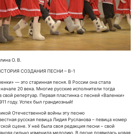
лина О. В.
СОЗДАНИЯ ПЕСНИ – В-1
ки» — это старинная песня. В России она стала
 начале 20 века. Многие русские исполнители тогда
в свой репертуар. Первая пластинка с песней «Валенки»
911 году. Успех был грандиозный!
кой Отечественной войны эту песню
вестная русская певица Лидия Русланова – певица номер
тской сцене. У неё была своя редакция песни – свой
ланова сильно изменила мелодию. В песне появилась новая