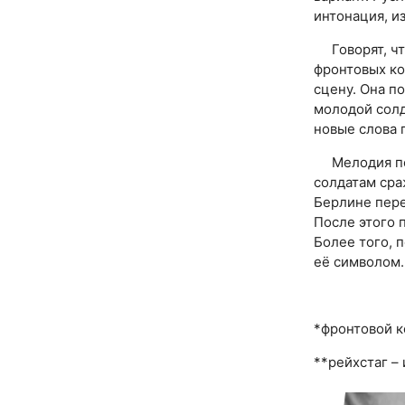
интонация, и
Говорят, что
фронтовых ко
сцену. Она по
молодой солд
новые слова 
Мелодия песн
солдатам сра
Берлине пере
После этого 
Более того, п
её символом.
*фронтовой к
**рейхстаг –